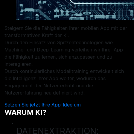
Steigern Sie die Fähigkeiten Ihrer mobilen App mit der
transformativen Kraft der KI.
Durch den Einsatz von Spitzentechnologien wie
Machine- und Deep-Learning verleihen wir Ihrer App
die Fähigkeit zu lernen, sich anzupassen und zu
interagieren.
Durch kontinuierliches Modelltraining entwickelt sich
die Intelligenz Ihrer App weiter, wodurch das
Engagement der Nutzer erhöht und die
Nutzererfahrung neu definiert wird.
Setzen Sie jetzt Ihre App-Idee um
WARUM KI?
DATENEXTRAKTION: