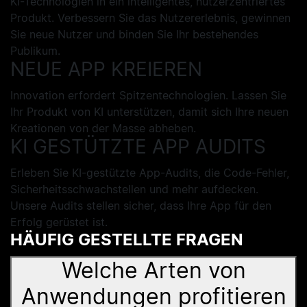
KI-Technologien in ein intelligentes, nutzerzentriertes
Produkt. Verbessern Sie das Nutzererlebnis, gewinnen
Sie neue Nutzer und binden Sie Ihr bestehendes
Publikum.
NEUE APP KREIEREN
Innovation erfordert Spitzentechnologien. Lassen Sie
Ihr Produkt von KI unterstützen, damit sich Ihre neuen
Kreationen von der Masse abheben.
KI GESTÜTZTE APP AUDITS
Erleben Sie KI-gestützte App-Audits, die Code-Fehler,
Sicherheitsschwachstellen und mehr aufdecken.
Unsere Audits stellen sicher, dass Ihre App für den
Erfolg gerüstet ist.
HÄUFIG GESTELLTE FRAGEN
Welche Arten von
Anwendungen profitieren