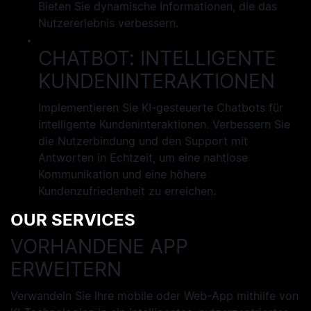
Bieten Sie dynamische Informationen, die das
Nutzererlebnis verbessern.
CHATBOT: INTELLIGENTE
KUNDENINTERAKTIONEN
Implementieren Sie KI-gesteuerte Chatbots für
intelligente Kundeninteraktionen. Verbessern Sie
die Nutzerbindung und den Support mit
Antworten in Echtzeit, um eine nahtlose
Kommunikation und eine höhere
Kundenzufriedenheit zu erreichen.
OUR SERVICES
VORHANDENE APP
ERWEITERN
Verwandeln Sie Ihre mobile oder Web-App mithilfe von